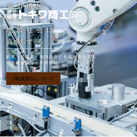
省力機械
機器を通して
地域社会に
貢献する。
顧客・従業員・地域社会の利益を創造する
省力機械機器の中間商社
取扱製品について