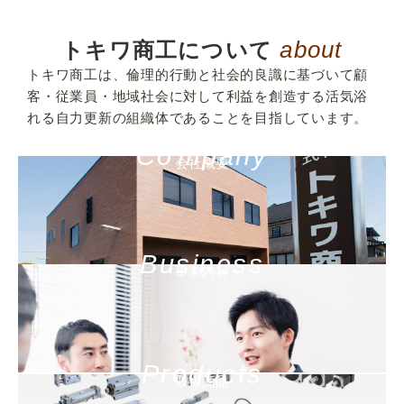
about
トキワ商工について
トキワ商工は、倫理的行動と社会的良識に基づいて顧
客・従業員・地域社会に対して利益を創造する活気浴
れる自力更新の組織体であることを目指しています。
Coｍpany
会社概要
Business
事業内容
Products
取扱商品